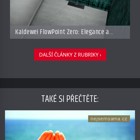
Kaldewei FlowPoint Zero: Elegance a
funkčnost na nejvyšší úrovni
DALŠÍ ČLÁNKY Z RUBRIKY ›
TAKÉ SI PŘEČTĚTE
:
nejsemsama.cz