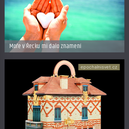
Moře v Řecku mi dalo znamení
epochalnisvet.cz