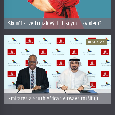
Skončí krize Trmalových drsným rozvodem?
iluxus.cz
Emirates a South African Airways rozšiřují
partnerství. Cestujícím nově zpřístupní
dalších devět destinací v jižní a střední Africe