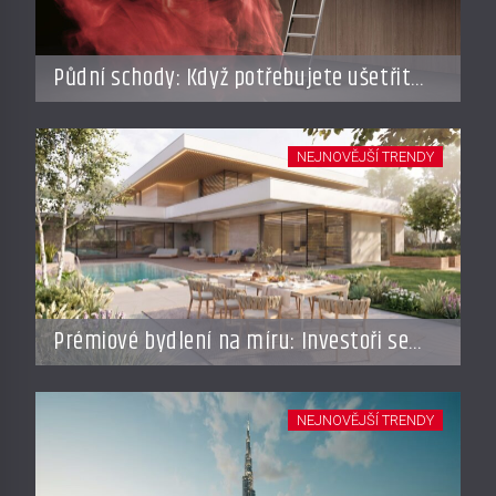
Půdní schody: Když potřebujete ušetřit
místo, ale nechcete dělat kompromisy
NEJNOVĚJŠÍ TRENDY
Prémiové bydlení na míru: Investoři se
vracejí do Česka, roste zájem o top
adresy i byty a domy za stovky milionů
NEJNOVĚJŠÍ TRENDY