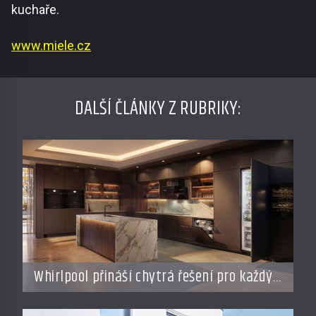
kuchaře.
www.miele.cz
DALŠÍ ČLÁNKY Z RUBRIKY:
Whirlpool přináší chytrá řešení pro každý
styl vaření