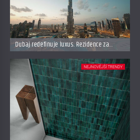
Dubaj redefinuje luxus. Rezidence za
miliardy dnes připomínají soukromé
resorty budoucnosti
NEJNOVĚJŠÍ TRENDY