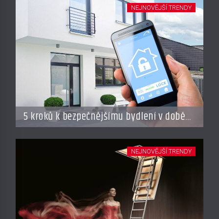
NEJNOVĚJŠÍ TRENDY
5 kroků k bezpečnějšímu bydlení v době
dovolené
NEJNOVĚJŠÍ TRENDY