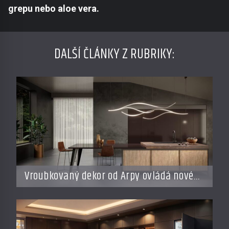
grepu nebo aloe vera.
DALŠÍ ČLÁNKY Z RUBRIKY:
Vroubkovaný dekor od Arpy ovládá nové
interiéry