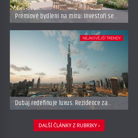
Prémiové bydlení na míru: Investoři se
vracejí do Česka, roste zájem o top
adresy i byty a domy za stovky milionů
NEJNOVĚJŠÍ TRENDY
Dubaj redefinuje luxus. Rezidence za
miliardy dnes připomínají soukromé
resorty budoucnosti
DALŠÍ ČLÁNKY Z RUBRIKY ›