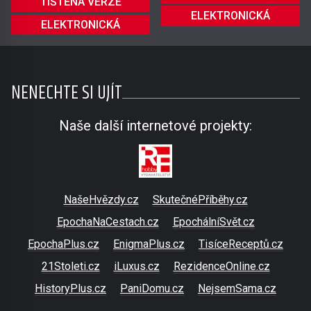
TIŠTĚNÁ VERZE
ELEKTRONICKÁ
ELEKTRONICKÁ
NENECHTE SI UJÍT
Naše další internetové projekty:
NašeHvězdy.cz
SkutečnéPříběhy.cz
EpochaNaCestach.cz
EpochálníSvět.cz
EpochaPlus.cz
EnigmaPlus.cz
TisíceReceptů.cz
21Stoleti.cz
iLuxus.cz
RezidenceOnline.cz
HistoryPlus.cz
PaniDomu.cz
NejsemSama.cz