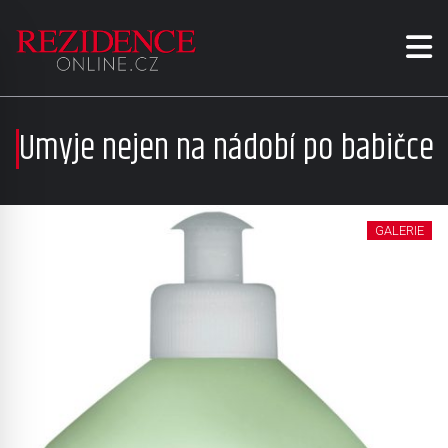
Umyje nejen na nádobí po babičce
GALERIE