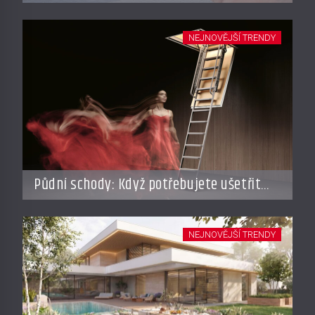
dovolené
NEJNOVĚJŠÍ TRENDY
Půdní schody: Když potřebujete ušetřit
místo, ale nechcete dělat kompromisy
NEJNOVĚJŠÍ TRENDY