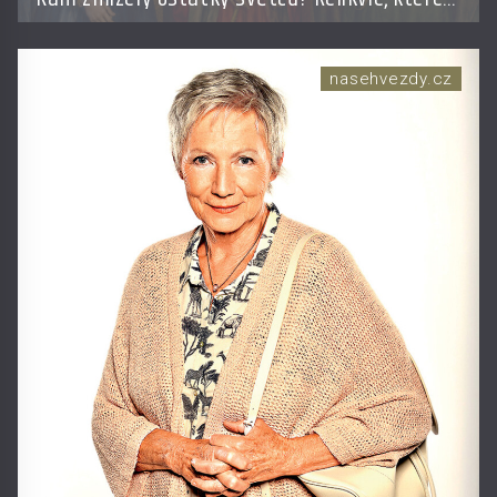
putují Evropou a dodnes budí úžas
nasehvezdy.cz