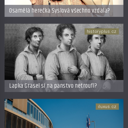
Osamělá herečka Syslová všechno vzdala?
historyplus.cz
Lapka Grasel si na panstvo netroufl?
iluxus.cz