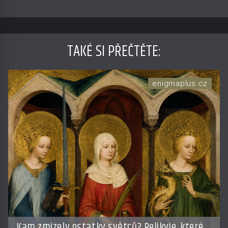
TAKÉ SI PŘEČTĚTE
:
enigmaplus.cz
Kam zmizely ostatky světců? Relikvie, které