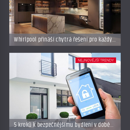
Whirlpool přináší chytrá řešení pro každý
styl vaření
NEJNOVĚJŠÍ TRENDY
5 kroků k bezpečnějšímu bydlení v době