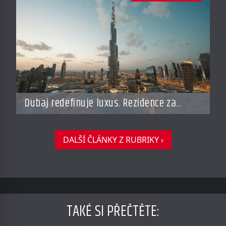
Dubaj redefinuje luxus. Rezidence za
miliardy dnes připomínají soukromé
resorty budoucnosti
DALŠÍ ČLÁNKY Z RUBRIKY ›
TAKÉ SI PŘEČTĚTE
: