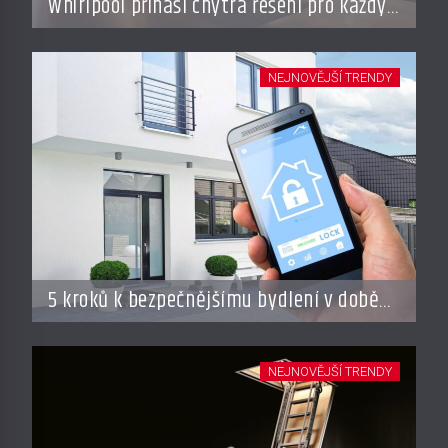
Whirlpool přináší chytrá řešení pro každý
styl vaření
NEJNOVĚJŠÍ TRENDY
5 kroků k bezpečnějšímu bydlení v době
dovolené
NEJNOVĚJŠÍ TRENDY