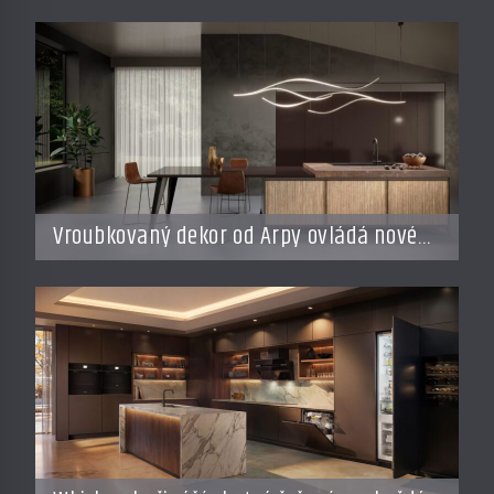
Vroubkovaný dekor od Arpy ovládá nové
interiéry