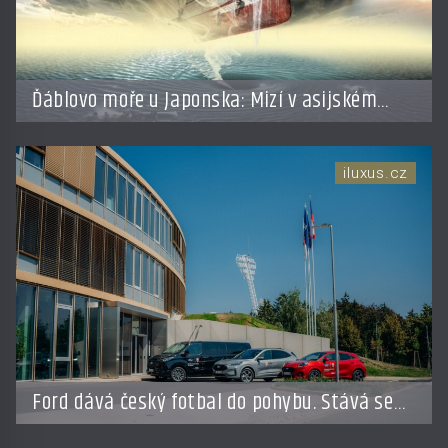
Ďáblovo moře u Japonska: Mizí v asijském
Bermudském trojúhelníku lodě ve spárech
neznámé síly?
iluxus.cz
Ford dává český fotbal do pohybu. Stává se
novým partnerem FAČR