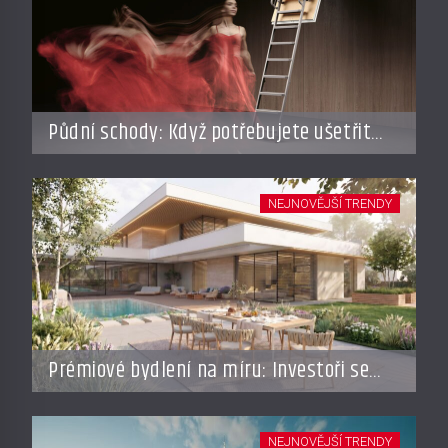
Půdní schody: Když potřebujete ušetřit
místo, ale nechcete dělat kompromisy
NEJNOVĚJŠÍ TRENDY
Prémiové bydlení na míru: Investoři se
vracejí do Česka, roste zájem o top
adresy i byty a domy za stovky milionů
NEJNOVĚJŠÍ TRENDY