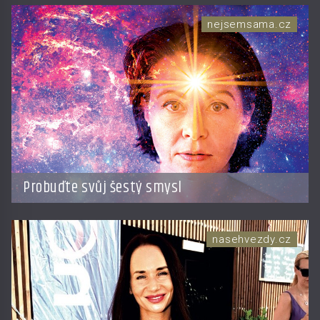
nejsemsama.cz
Probuďte svůj šestý smysl
nasehvezdy.cz