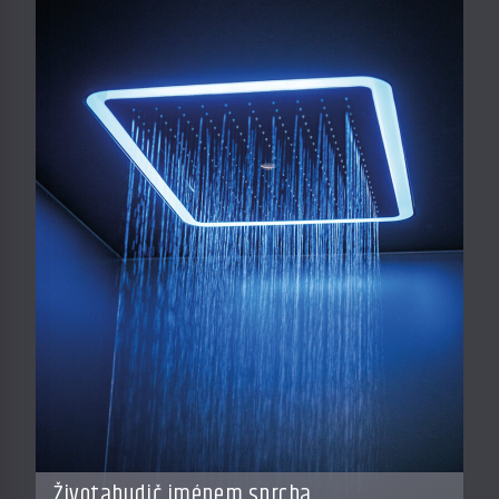
Životabudič jménem sprcha