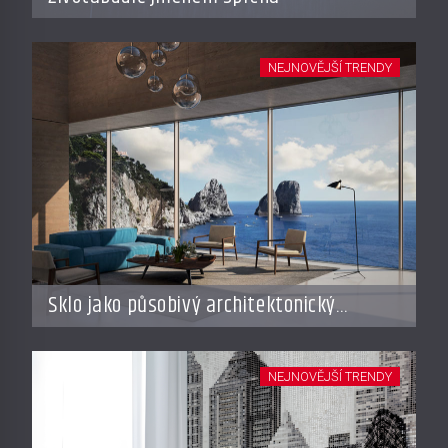
NEJNOVĚJŠÍ TRENDY
Sklo jako působivý architektonický
materiál
NEJNOVĚJŠÍ TRENDY