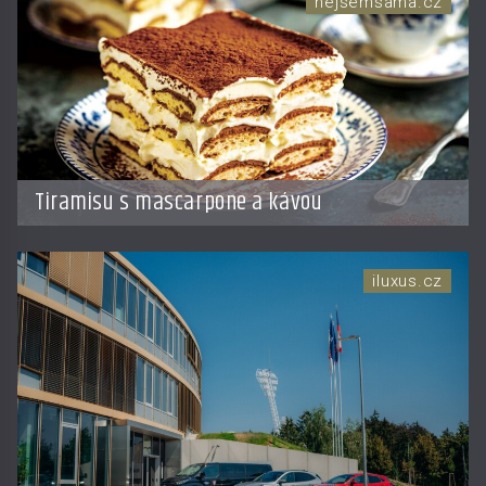
nejsemsama.cz
Tiramisu s mascarpone a kávou
iluxus.cz