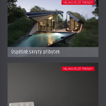
NEJNOVĚJŠÍ TRENDY
Úspěšně skrytý příbytek
NEJNOVĚJŠÍ TRENDY