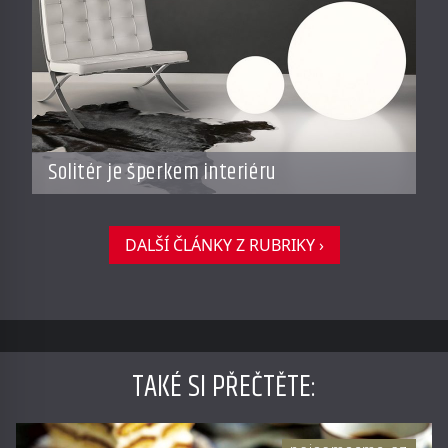
Solitér je šperkem interiéru
DALŠÍ ČLÁNKY Z RUBRIKY ›
TAKÉ SI PŘEČTĚTE
: