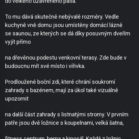
do velkého uzavřeného patia.
To mu dává skutečně nebývalé rozměry. Vedle
kuchyně vně domu jsou umístěny domácí lázně
se saunou, ze kterých se dá díky posuvným dveřím
vyjít přímo
na dřevěnou podestu venkovní terasy. Zde bude v
budoucnu mít své místo i vířivka.
Prodloužené boční zdi, které chrání soukromí
zahrady s bazénem, mají za úkol také vizuálně
upozornit
na další část zahrady s listnatými stromy. V prvním
patře jsou dvě ložnice s koupelnami, velká šatna,
fitness centrum, herna a kinosál. Každá z ložnic