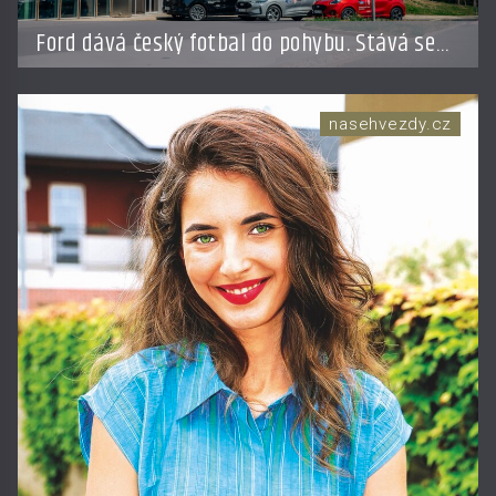
Ford dává český fotbal do pohybu. Stává se
novým partnerem FAČR
nasehvezdy.cz