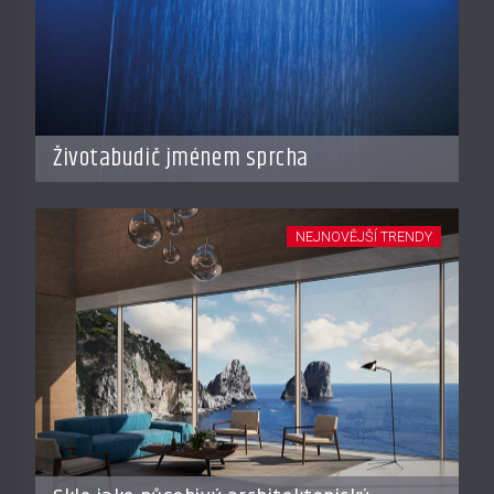
Životabudič jménem sprcha
NEJNOVĚJŠÍ TRENDY