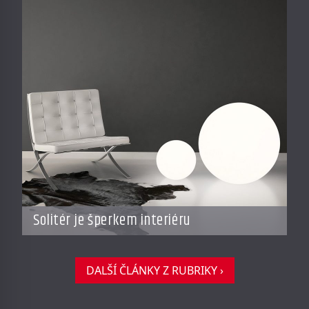
Solitér je šperkem interiéru
DALŠÍ ČLÁNKY Z RUBRIKY ›