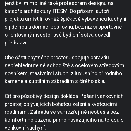
jenž byl mimo jiné také profesorem designu na
katedře architektury ITESM. Do přízemí autoři
projektu umístili rovněž špičkově vybavenou kuchyni
s jídelnou a domácí posilovnu, bez níž si sportovně
orientovaný investor své bydlení sotva dovedl
představit.
Obě části obytného prostoru spojuje opravdu
nepřehlédnutelné schodiště s ocelovým středovým
nosníkem, masivními stupni z luxusního přírodního
kamene a subtilním zábradlím z čirého skla.
Cit pro působivý design dokládá i řešení venkovních
prostor, oplývajících bohatou zelení a kvetoucími
rostlinami. Zahrada se samozřejmě neobešla bez
komfortního bazénu přímo navazujícího na terasu s
venkovní kuchyní.