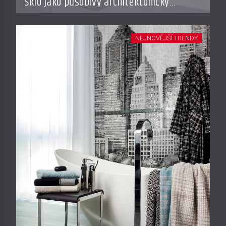
Sklo jako působivý architektonický
materiál
NEJNOVĚJŠÍ TRENDY