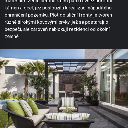
materiálů. Vedle betonu k nim patří rovněž přírodní
kámen a ocel, jež posloužila k realizaci nápaditého
ohraničení pozemku. Plot do uliční fronty je tvořen
různě širokými kovovými prvky, jež se postarají o
bezpečí, ale zároveň neblokují rezidenci od okolní
zeleně.