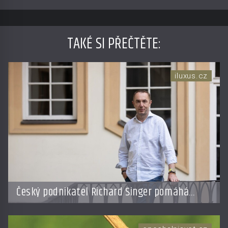
TAKÉ SI PŘEČTĚTE
:
iluxus.cz
Český podnikatel Richard Singer pomáhá
přenést bhútánský koncept hrubého
národního štěstí do světa byznysu