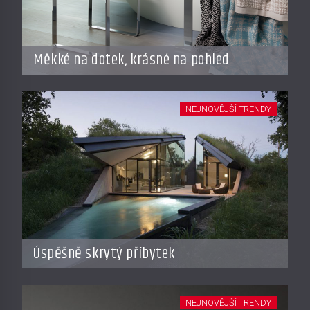
Měkké na dotek, krásné na pohled
NEJNOVĚJŠÍ TRENDY
Úspěšně skrytý příbytek
NEJNOVĚJŠÍ TRENDY