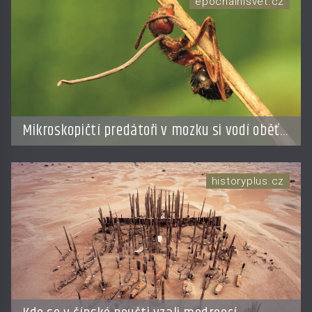
epochalnisvet.cz
Mikroskopičtí predátoři v mozku si vodí oběť
jako loutku
historyplus.cz