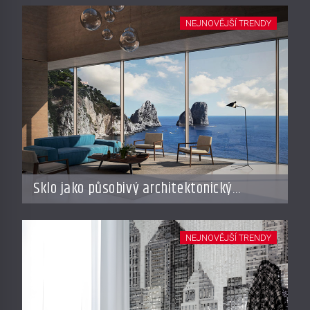
NEJNOVĚJŠÍ TRENDY
Sklo jako působivý architektonický
materiál
NEJNOVĚJŠÍ TRENDY