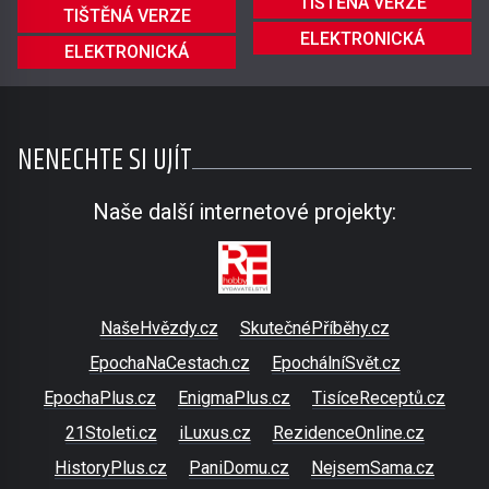
TIŠTĚNÁ VERZE
TIŠTĚNÁ VERZE
ELEKTRONICKÁ
ELEKTRONICKÁ
NENECHTE SI UJÍT
Naše další internetové projekty:
NašeHvězdy.cz
SkutečnéPříběhy.cz
EpochaNaCestach.cz
EpochálníSvět.cz
EpochaPlus.cz
EnigmaPlus.cz
TisíceReceptů.cz
21Stoleti.cz
iLuxus.cz
RezidenceOnline.cz
HistoryPlus.cz
PaniDomu.cz
NejsemSama.cz