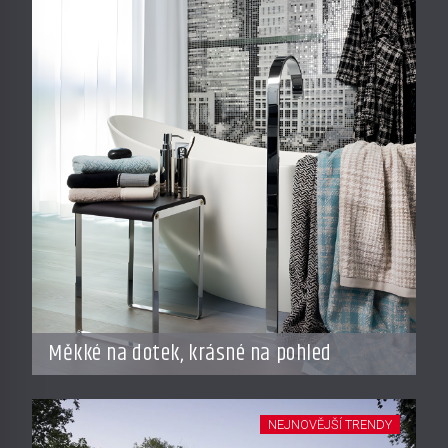
Měkké na dotek, krásné na pohled
NEJNOVĚJŠÍ TRENDY