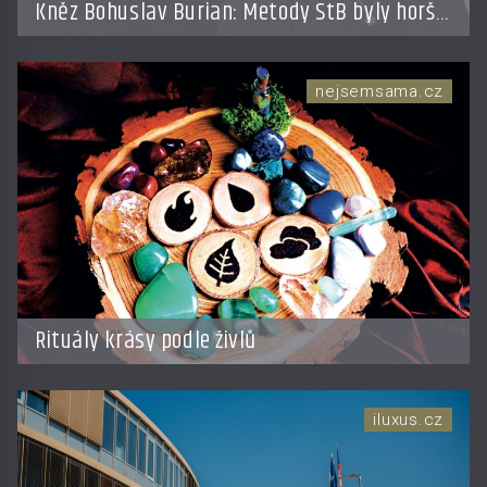
Kněz Bohuslav Burian: Metody StB byly horší
než gestapácké trýznění
nejsemsama.cz
Rituály krásy podle živlů
iluxus.cz