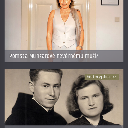
Pomsta Munzarové nevěrnému muži?
historyplus.cz