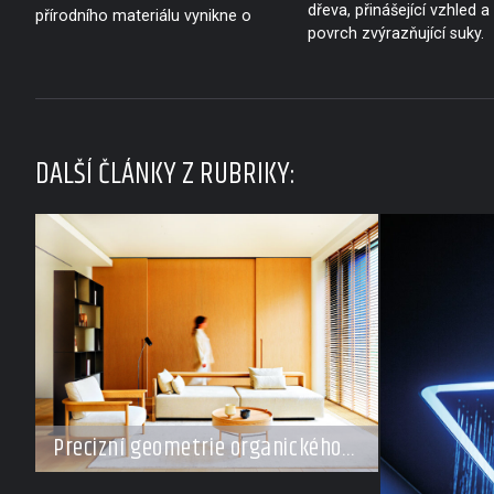
dřeva, přinášející vzhled a
přírodního materiálu vynikne o
povrch zvýrazňující suky.
DALŠÍ ČLÁNKY Z RUBRIKY:
Precizní geometrie organického
klidu