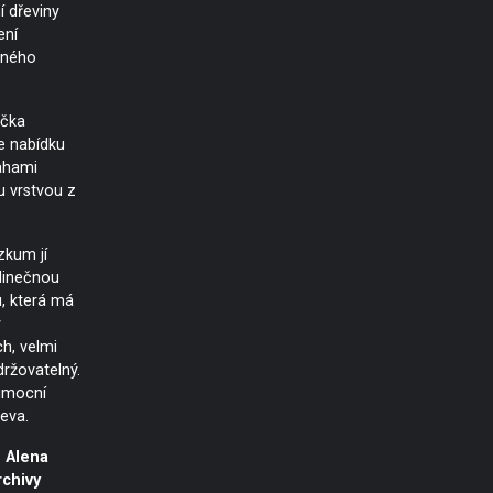
í dřeviny
ení
aného
ačka
e nabídku
ahami
u vrstvou z
zkum jí
edinečnou
, která má
ý
h, velmi
ržovatelný.
umocní
eva.
 Alena
chivy