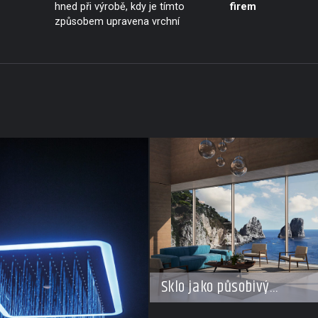
hned při výrobě, kdy je tímto
firem
způsobem upravena vrchní
Sklo jako působivý
architektonický materiál