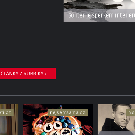
Solitér je šperkem interiér
 ČLÁNKY Z RUBRIKY ›
eti.cz
nejsemsama.cz
his