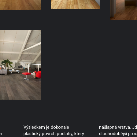
Výsledkem je dokonale
nášlapná vrstva. J
m
plastický povrch podlahy, který
dlouhodobější proc