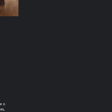
de o
es,