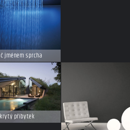
ič jménem sprcha
krytý příbytek