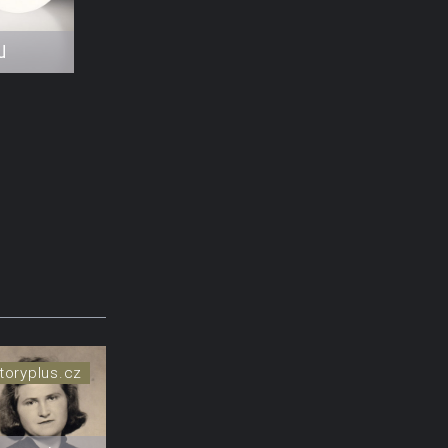
u
toryplus.cz