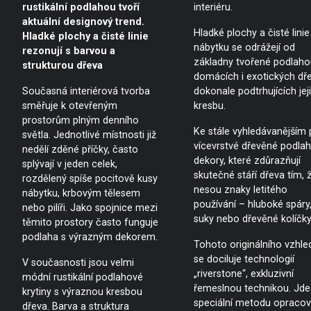
rustikální podlahou tvoří
interiéru.
aktuální designový trend.
Hladké plochy a čisté linie
Hladké plochy a čisté linie
nábytku se odrážejí od
rezonují s barvou a
základny tvořené podlaho
strukturou dřeva
domácích i exotických dře
Současná interiérová tvorba
dokonale podtrhujících jej
směřuje k otevřeným
kresbu.
prostorům plným denního
Ke stále vyhledávanějším p
světla. Jednotlivé místnosti již
vícevrstvé dřevěné podlah
nedělí zděné příčky, často
dekory, které zdůrazňují
splývají v jeden celek,
skutečné stáří dřeva tím, 
rozdělený spíše pocitově kusy
nesou znaky letitého
nábytku, krbovým tělesem
používání – hluboké spáry
nebo pilíři. Jako spojnice mezi
suky nebo dřevěné kolíčky
těmito prostory často funguje
podlaha s výrazným dekorem.
Tohoto originálního vzhle
se dociluje technologií
V současnosti jsou velmi
„riverstone“, exkluzivní
módní rustikální podlahové
řemeslnou technikou. Jde
krytiny s výraznou kresbou
speciální metodu opracov
dřeva. Barva a struktura