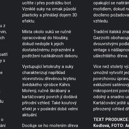
ucítíte i přes podrážku bot.
opakující se natírán
Vzniklé suky na omak působí
mořidlem, dokud n
plasticky a přinášejí dojem 3D
docíleno požadov
efektu.
vzhledu.
u z
vin,
Místa okolo suků se ručně
Tradiční italská zn
ich
opracovávají do hloubky,
Gazzotti obohacuj
dokud nedojde k jejich
dvouvrstvými podl
dostatečnému zvýraznění a
vintage s nášlapno
atří
podtržení rustikálnosti dekoru.
ušlechtilého dřeva.
y s
Vystupující letokruhy a suky
Více než stoletý vý
že
charakterizují například
umožnil vytvořit j
vícevrstvou dřevěnou krytinu
povrchovou úpravu
,
švédského výrobce Kährs.
exkluzivní saténov
.
Mořený, ručně škrábaný a
mikroporézní povrc
kartáčovaný povrch jí dodává
odolný a snadno ud
du
přírodní vzhled. Také kouřový
Kartáčování ještě 
efekt je v poslední době velmi
přirozený vzhled dř
aktuální.
 o
TEXT PRODUKCE:
ání
Dociluje se ho mořením dřeva
Kodlová, FOTO: Ar