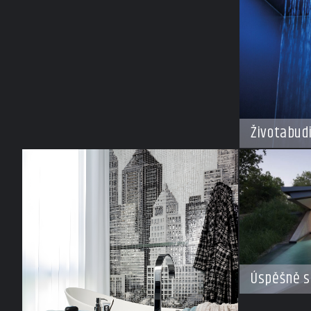
Životabud
Úspěšně s