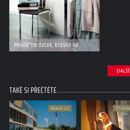
Měkké na dotek, krásné na
pohled
DALŠÍ
TAKÉ SI PŘEČTĚTE
iluxus.cz
21stol