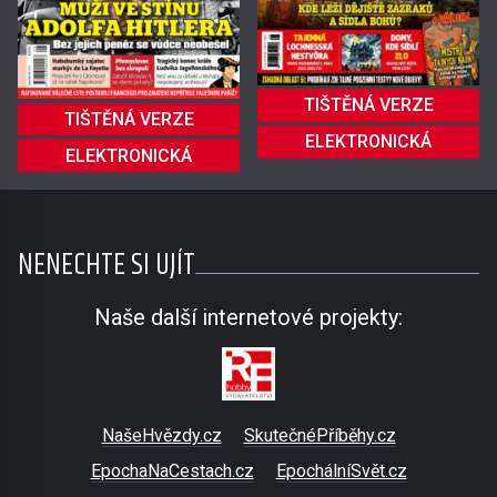
TIŠTĚNÁ VERZE
TIŠTĚNÁ VERZE
ELEKTRONICKÁ
ELEKTRONICKÁ
NENECHTE SI UJÍT
Naše další internetové projekty:
NašeHvězdy.cz
SkutečnéPříběhy.cz
EpochaNaCestach.cz
EpochálníSvět.cz