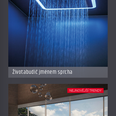
Životabudič jménem sprcha
NEJNOVĚJŠÍ TRENDY