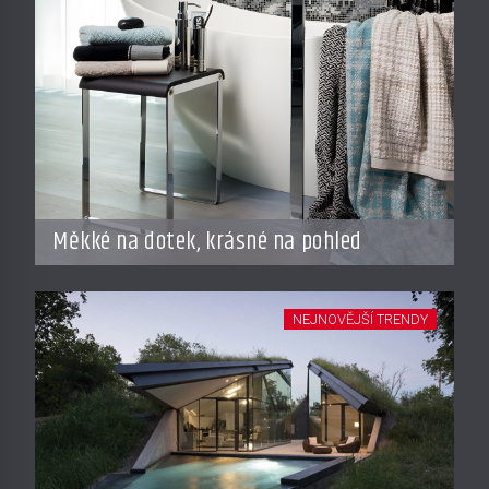
Měkké na dotek, krásné na pohled
NEJNOVĚJŠÍ TRENDY