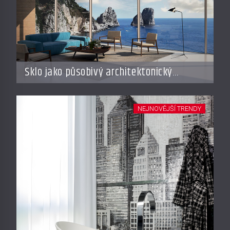
Sklo jako působivý architektonický
materiál
NEJNOVĚJŠÍ TRENDY