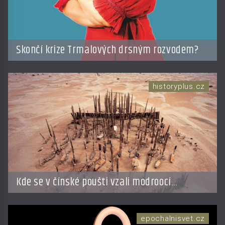
Skončí krize Trmalových drsným rozvodem?
historyplus.cz
Kde se v čínské poušti vzali modroocí
blonďáci?
epochalnisvet.cz