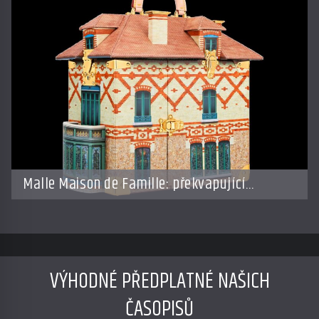
Malle Maison de Famille: překvapující
doplněk od LV
VÝHODNÉ PŘEDPLATNÉ NAŠICH
ČASOPISŮ