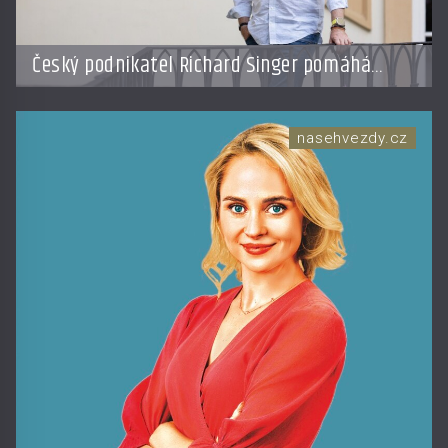
Český podnikatel Richard Singer pomáhá
přenést bhútánský koncept hrubého
národního štěstí do světa byznysu
nasehvezdy.cz