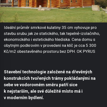
Ideální průměr smrkové kulatiny 35 cm vyhovuje pro
stavbu srubu jak ze statického, tak tepelně-izolačního,
ekonomického i estetického hlediska. Cena domu s
obytným podkrovím v provedení na klíč je cca 5 300
Kč/m2 obestavěného prostoru bez DPH. OK PYRUS
Stavební technologie založené na dřevěných
konstrukcích tvořených trámy pokládanými na
sebe ve vodorovném směru patří sice
k nejstarším, ale své důležité místo má i
v moderním bydlení.