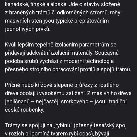
kanadské, finské a alpské. Jde o stavby složené
z hraněných trámů či odkorněných stromů, rohy
masivních stěn jsou typické přeplátováním
jednotlivých prvků.
Kvůli lepším tepelně izolačním parametrům se
přidávají adekvátní izolační materiály. Současná
podoba srubů vychází z moderní technologie
přesného strojního opracování profilů a spojů trámů.
Příčně nebo křížově slepené průřezy z rostlého
dřeva odolají i vysokému zatížení. Z masivního dřeva
jehličnanů – nejčastěji smrkového – jsou i tradiční
české roubenky.
Trámy se spojují na „rybinu“ (přesný tesařský spoj
v rozích připomíná tvarem rybí ocas), bývají