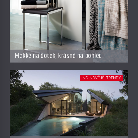
Měkké na dotek, krásné na pohled
NEJNOVĚJŠÍ TRENDY