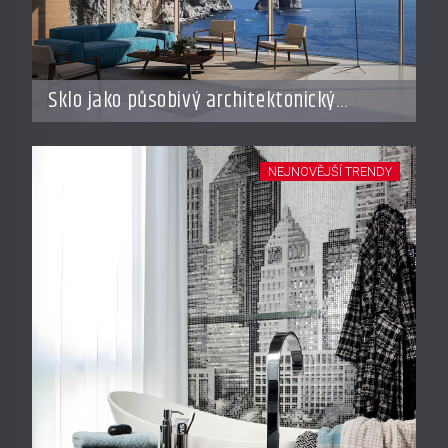
Sklo jako působivý architektonický
materiál
NEJNOVĚJŠÍ TRENDY