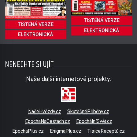
TIŠTĚNÁ VERZE
TIŠTĚNÁ VERZE
ELEKTRONICKÁ
ELEKTRONICKÁ
NENECHTE SI UJÍT
Naše další internetové projekty:
NašeHvězdy.cz
SkutečnéPříběhy.cz
EpochaNaCestach.cz
EpochálníSvět.cz
EpochaPlus.cz
EnigmaPlus.cz
TisíceReceptů.cz