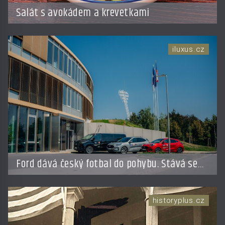
Salát s avokádem a krevetkami
iluxus.cz
Ford dává český fotbal do pohybu. Stává se
novým partnerem FAČR
historyplus.cz