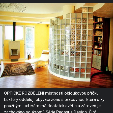
OPTICKÉ ROZDĚLENÍ místnosti obloukovou příčku.
Luxfery oddělují obývací zónu s pracovnou, která díky
použitým luxferám má dostatek světla a zároveň je
zachováno soukromí. Série Pegasus Design. Čirá