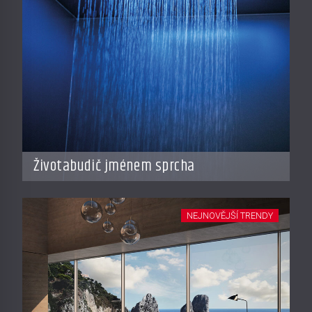
Životabudič jménem sprcha
NEJNOVĚJŠÍ TRENDY