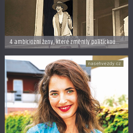
4 ambiciózní ženy, které změnily politickou
hru: Manželé je posílali do kuchyně marně
nasehvezdy.cz