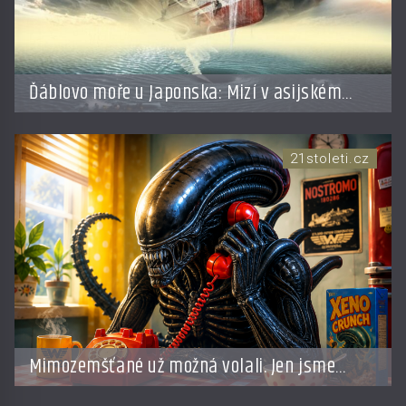
Ďáblovo moře u Japonska: Mizí v asijském
Bermudském trojúhelníku lodě ve spárech
neznámé síly?
21stoleti.cz
Mimozemšťané už možná volali. Jen jsme
jejich zprávu nedokázali rozpoznat