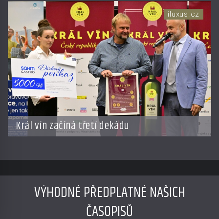
iluxus.cz
Král vín začíná třetí dekádu
VÝHODNÉ PŘEDPLATNÉ NAŠICH
ČASOPISŮ