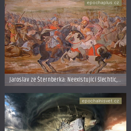
epochaplus.cz
Jaroslav ze Šternberka: Neexistující šlechtic,
který z Moravy vyžene Mongoly
epochalnisvet.cz