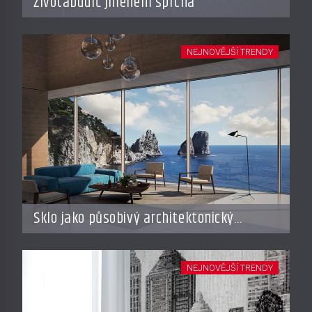
Životabudič jménem sprcha
NEJNOVĚJŠÍ TRENDY
Sklo jako působivý architektonický
materiál
NEJNOVĚJŠÍ TRENDY