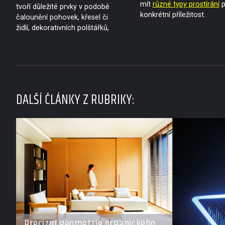
mít
různé typy prostírání
p
tvoří důležité prvky v podobě
konkrétní příležitost.
čalounění pohovek, křesel či
židlí, dekorativních polštářků,
DALŠÍ ČLÁNKY Z RUBRIKY:
Precizní geometrie organického