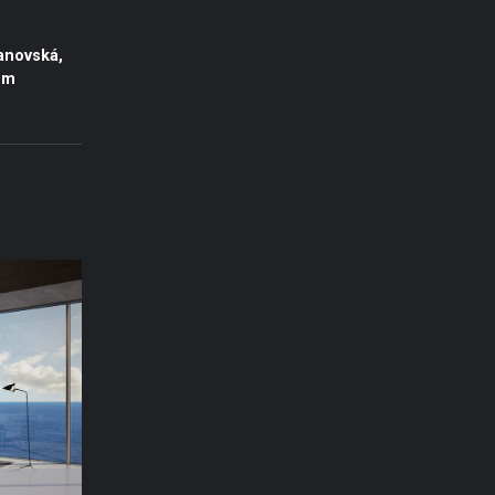
anovská,
em