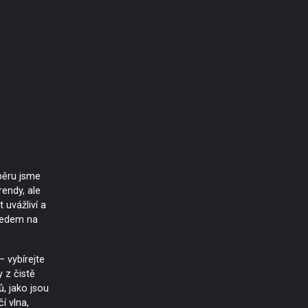
ýběru jsme
endy, ale
 uvážliví a
hledem na
 – vybírejte
 z čistě
ů, jako jsou
čí vlna,