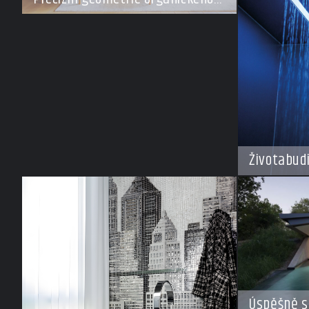
klidu
Životabud
Úspěšně s