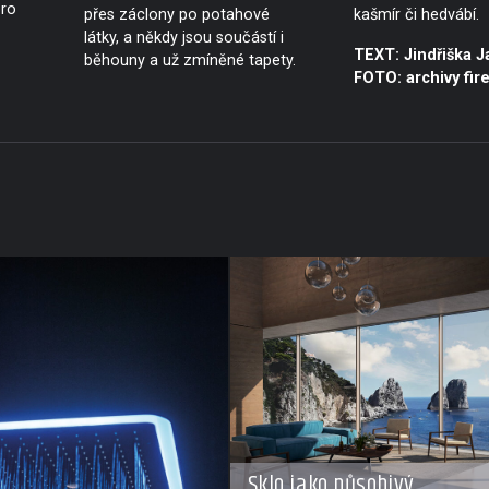
ro
přes záclony po potahové
kašmír či hedvábí.
látky, a někdy jsou součástí i
TEXT: Jindřiška J
běhouny a už zmíněné tapety.
FOTO: archivy fir
Sklo jako působivý