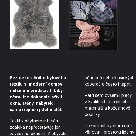
Bez dekoračního bytového
běhounů nebo klasických
textilu si moderní domov
koberců a často i tapet.
nelze ani představit. Díky
Patří sem ovšem i plédy
němu lze dokonale oživit
z kvalitních přírodních
okna, stěny, nábytek
materiálů a kožešinové
samozřejmě i jídelní stůl.
doplňky.
Textil v obytném interiéru
Pozornost bychom měli
zdaleka nepředstavuje jen
věnovat i prostoru jídelny 
závěsy na oknech. V obýváku