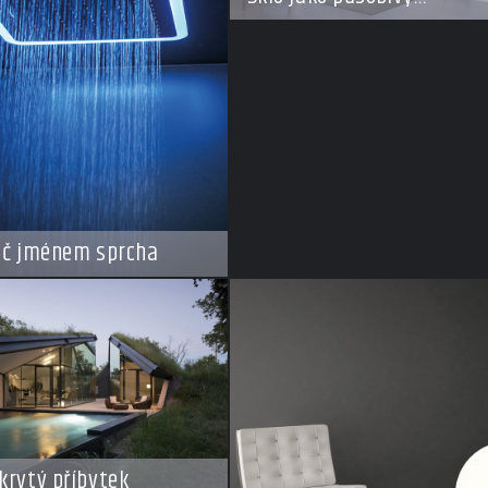
architektonický materiál
ič jménem sprcha
krytý příbytek