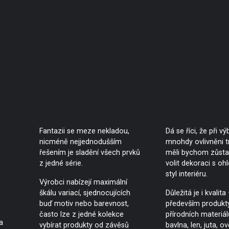
Fantazii se meze nekladou,
Dá se říci, že při v
nicméně nejjednodušším
mnohdy ovlivněni tr
řešením je sladění všech prvků
měli bychom zůstat
z jedné série.
volit dekoraci s o
styl interiéru.
Výrobci nabízejí maximální
škálu variací, sjednocujících
Důležitá je i kvalita
buď motiv nebo barevnost,
především produkty
často lze z jedné kolekce
přírodních materiál
a
vybírat produkty od závěsů
bavlna, len, juta, ov