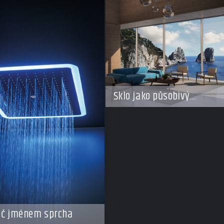
Sklo jako působivý
architektonický materiál
ič jménem sprcha