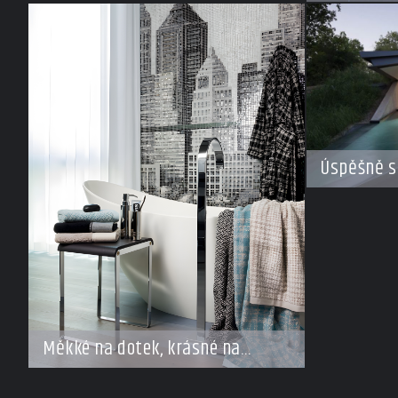
Úspěšně s
Měkké na dotek, krásné na
pohled