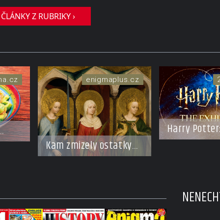
 ČLÁNKY Z RUBRIKY ›
ma.cz
enigmaplus.cz
Harry Potter
Exhibition. 
Kam zmizely ostatky
zahájena…
světců? Relikvie, které
putují Evropou a
dodnes budí úžas
NENECHT