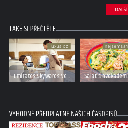
DALŠÍ
TAKÉ SI PŘEČTĚTE
iluxus.cz
nejsemsa
Emirates Skywards ve
Salát s avokádem
spolupráci s Moët
a krevetkami
Hennessy nabídne
členům exkluzivní
cestu do světa
VÝHODNÉ PŘEDPLATNÉ NAŠICH ČASOPISŮ
Champagne