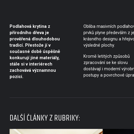
Podlahová krytina z
Obliba masivních podlaho
přírodního dřeva je
prvků plyne především z je
prověřená dlouhodobou
krásného designu a hřejivo
tradicí. Přestože jí v
výsledné plochy.
současné době úspěšně
Kromě letitých způsobů
konkurují jiné materiály,
zpracování se ke slovu
stále si v interiérech
dostávají i moderní výrobn
zachovává významnou
postupy a povrchové úpra
pozici.
DALŠÍ ČLÁNKY Z RUBRIKY: