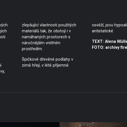
vých
zlepšující vlastnosti použitých
osvěží, jsou hypoal
jich
materiálů tak, že obstojí i v
antistatické.
sti
namáhaných prostorech s
TEXT: Alena Müll
náročnějším vnitřním
FOTO: archivy fir
prostředím.
Špičkové dřevěné podlahy v
í
zimě hřejí, v létě příjemně
vy,