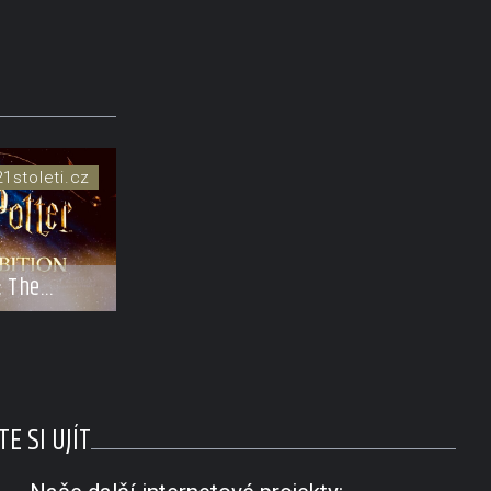
21stoleti.cz
: The
Neplecha
E SI UJÍT