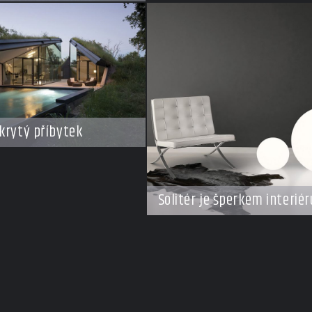
krytý příbytek
Solitér je šperkem interiér