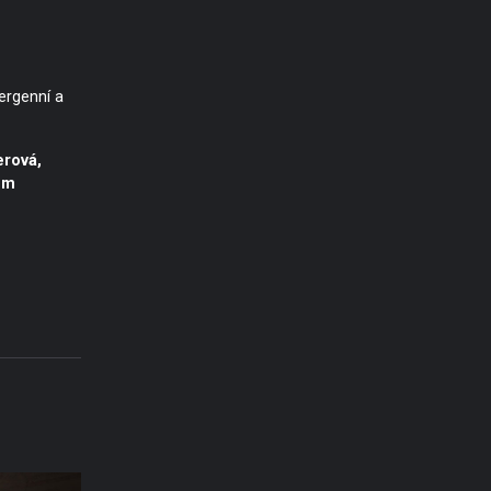
ergenní a
erová,
em