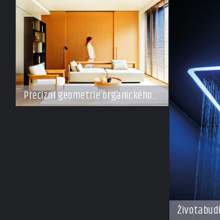
Precizní geometrie organického
klidu
Životabud