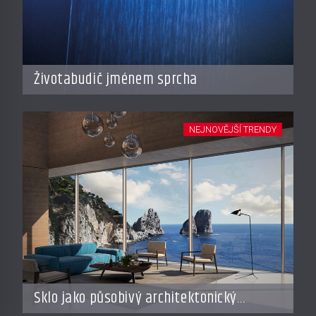
Životabudič jménem sprcha
NEJNOVĚJŠÍ TRENDY
Sklo jako působivý architektonický