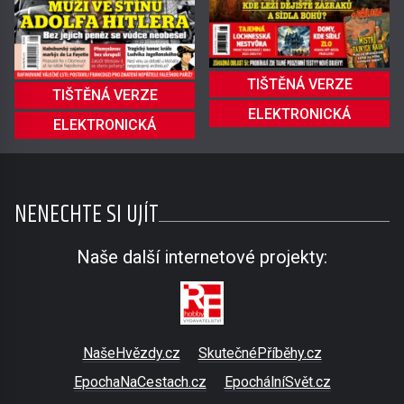
TIŠTĚNÁ VERZE
TIŠTĚNÁ VERZE
ELEKTRONICKÁ
ELEKTRONICKÁ
NENECHTE SI UJÍT
Naše další internetové projekty:
NašeHvězdy.cz
SkutečnéPříběhy.cz
EpochaNaCestach.cz
EpochálníSvět.cz