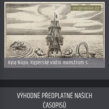
enigmaplus.cz
Ayia Napa: Kyperské vodní monstrum s
mírumilovnou povahou
VÝHODNÉ PŘEDPLATNÉ NAŠICH
ČASOPISŮ