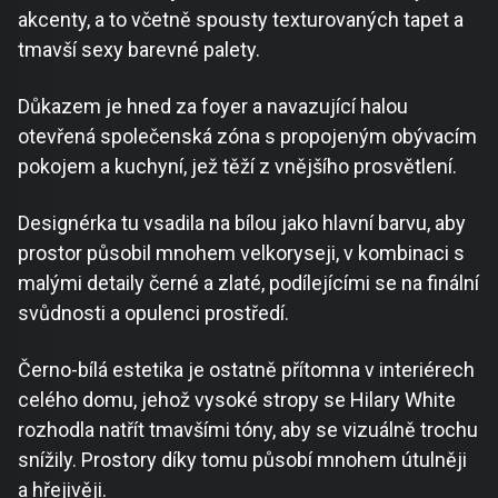
akcenty, a to včetně spousty texturovaných tapet a
tmavší sexy barevné palety.
Důkazem je hned za foyer a navazující halou
otevřená společenská zóna s propojeným obývacím
pokojem a kuchyní, jež těží z vnějšího prosvětlení.
Designérka tu vsadila na bílou jako hlavní barvu, aby
prostor působil mnohem velkoryseji, v kombinaci s
malými detaily černé a zlaté, podílejícími se na finální
svůdnosti a opulenci prostředí.
Černo-bílá estetika je ostatně přítomna v interiérech
celého domu, jehož vysoké stropy se Hilary White
rozhodla natřít tmavšími tóny, aby se vizuálně trochu
snížily. Prostory díky tomu působí mnohem útulněji
a hřejivěji.