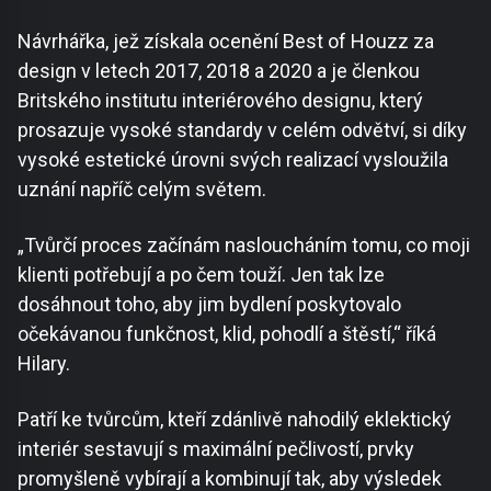
Návrhářka, jež získala ocenění Best of Houzz za
design v letech 2017, 2018 a 2020 a je členkou
Britského institutu interiérového designu, který
prosazuje vysoké standardy v celém odvětví, si díky
vysoké estetické úrovni svých realizací vysloužila
uznání napříč celým světem.
„Tvůrčí proces začínám nasloucháním tomu, co moji
klienti potřebují a po čem touží. Jen tak lze
dosáhnout toho, aby jim bydlení poskytovalo
očekávanou funkčnost, klid, pohodlí a štěstí,“ říká
Hilary.
Patří ke tvůrcům, kteří zdánlivě nahodilý eklektický
interiér sestavují s maximální pečlivostí, prvky
promyšleně vybírají a kombinují tak, aby výsledek