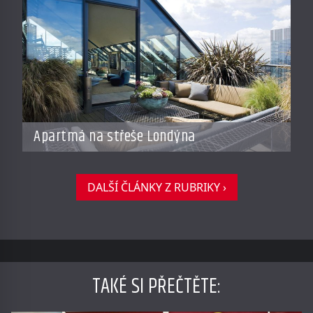
Apartmá na střeše Londýna
DALŠÍ ČLÁNKY Z RUBRIKY ›
TAKÉ SI PŘEČTĚTE
: