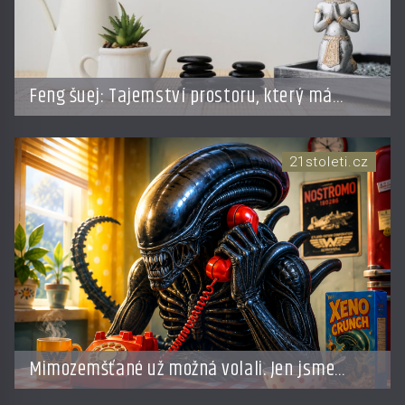
Feng šuej: Tajemství prostoru, který má
přinášet štěstí
21stoleti.cz
Mimozemšťané už možná volali. Jen jsme
jejich zprávu nedokázali rozpoznat