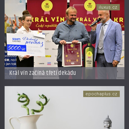
iluxus.cz
Král vín začíná třetí dekádu
epochaplus.cz