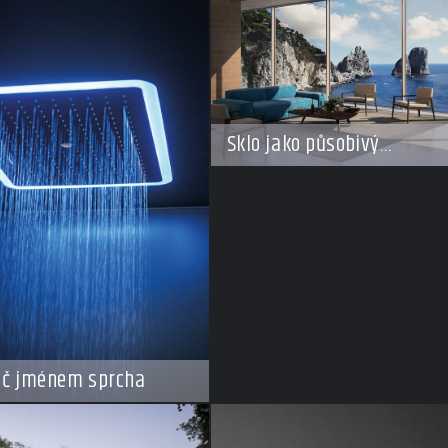
Sklo jako působivý
architektonický materiál
ič jménem sprcha