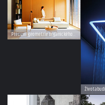
Precizní geometrie organického
klidu
Životabud