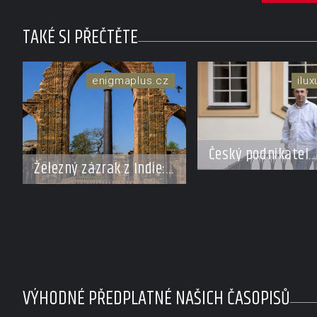
TAKÉ SI PŘEČTĚTE
enigmaplus.cz
ilu
Český podnikatel
Železný zázrak z Indie:
Richard Singer p
Proč tento sloup už 1
přenést bhútánsk
600 let nezná rez?
koncept hrubého
národního štěstí 
světa byznysu
VÝHODNÉ PŘEDPLATNÉ NAŠICH ČASOPISŮ