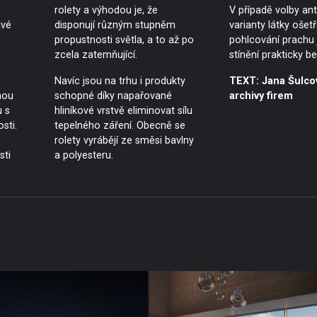
rolety a výhodou je, že
V případě volby ant
ivé
disponují různým stupněm
varianty látky ošet
propustnosti světla, a to až po
pohlcování prachu 
zcela zatemňující.
stínění prakticky b
Navíc jsou na trhu i produkty
TEXT: Jana Šulco
nou
schopné díky napařované
archivy firem
u s
hliníkové vrstvě eliminovat sílu
sti.
tepelného záření. Obecně se
rolety vyrábějí ze směsi bavlny
sti
a polyesteru.