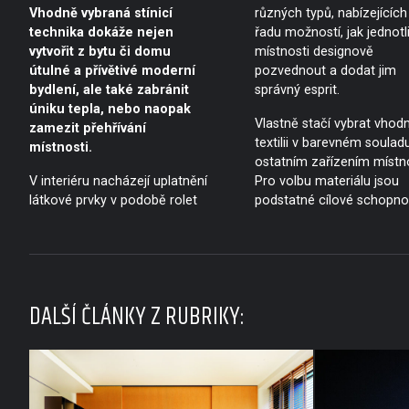
Vhodně vybraná stínicí
různých typů, nabízejících
technika dokáže nejen
řadu možností, jak jednotl
vytvořit z bytu či domu
místnosti designově
útulné a přívětivé moderní
pozvednout a dodat jim
bydlení, ale také zabránit
správný esprit.
úniku tepla, nebo naopak
Vlastně stačí vybrat vhod
zamezit přehřívání
textilii v barevném soulad
místnosti.
ostatním zařízením místno
V interiéru nacházejí uplatnění
Pro volbu materiálu jsou
látkové prvky v podobě rolet
podstatné cílové schopno
DALŠÍ ČLÁNKY Z RUBRIKY: