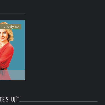
ehvezdy.cz
drsným
E SI UJÍT