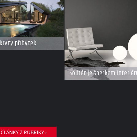
krytý příbytek
Solitér je šperkem interiér
 ČLÁNKY Z RUBRIKY ›