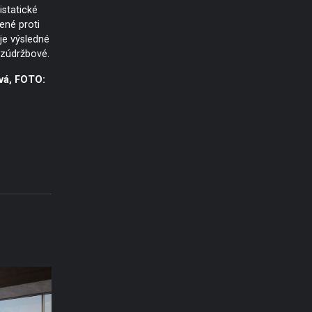
istatické
řené proti
je výsledné
ezúdržbové.
vá, FOTO: