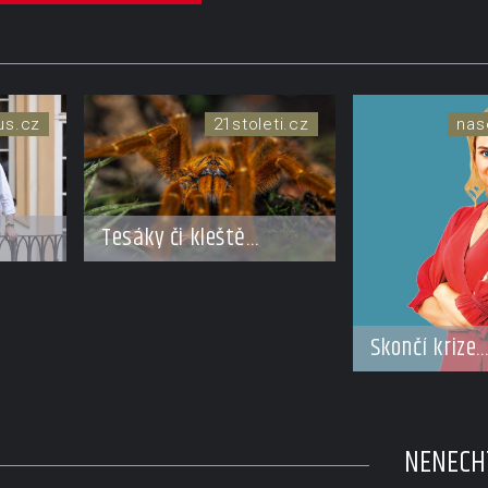
xus.cz
21stoleti.cz
nas
Tesáky či kleště
pavouků nebo štírů:
omáhá
Chelicery jsou staré
ý
přes 500 milionů let!
Skončí krize
do
Trmalových 
rozvodem?
NENECHT