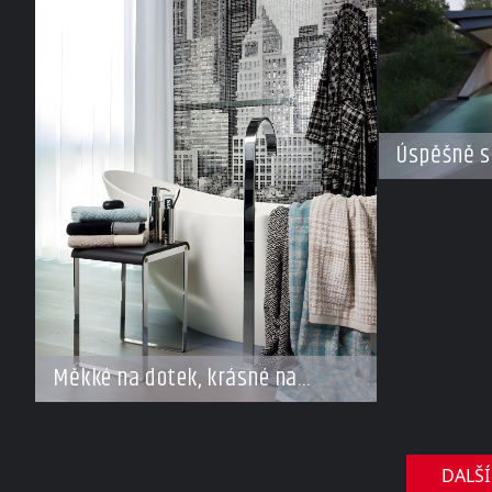
Úspěšně s
Měkké na dotek, krásné na
pohled
DALŠÍ