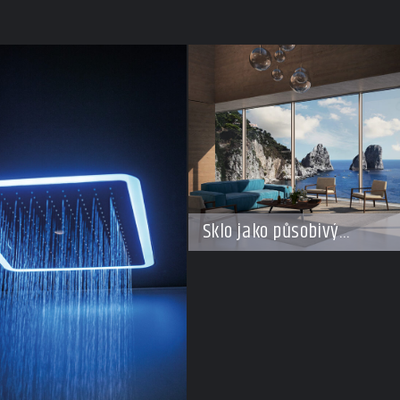
Sklo jako působivý
architektonický materiál