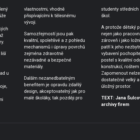
lený
vlastnostmi, vhodně
studenty středních
ůže
přispívajícími k tělesnému
škol.
vývoji.
A protože dětský p
kých
Samozřejmostí jsou pak
nejen jako pracovna
až
kvalitní, spolehlivé a z pohledu
zároveň i jako ložn
y.
mechanismů i úpravy povrchů
patří k jeho nezby
iší
zejména zdravotně
vybavení pochopite
e
nezávadné a bezpečné
postel s kvalitní o
materiály.
konstrukcí, roštem 
lad u
Zapomenout nelze 
Dalším nezanedbatelným
dostatečně velký a 
benefitem je opravdu zdařilý
oje,
úložný prostor.
design, akceptovatelný jak pro
malé školáky, tak později pro
TEXT: Jana Šulco
mi
archivy firem