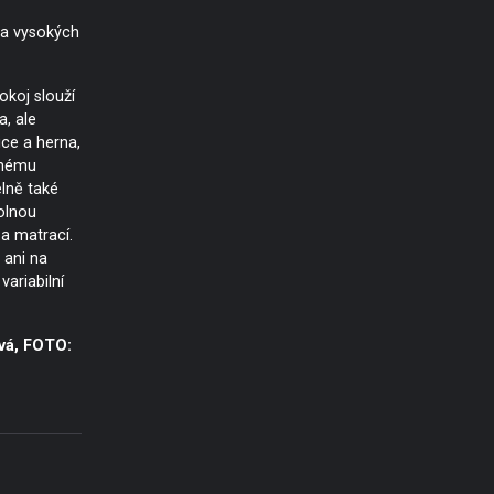
 a vysokých
okoj slouží
, ale
ice a herna,
tnému
lně také
dolnou
a matrací.
ani na
variabilní
vá, FOTO: