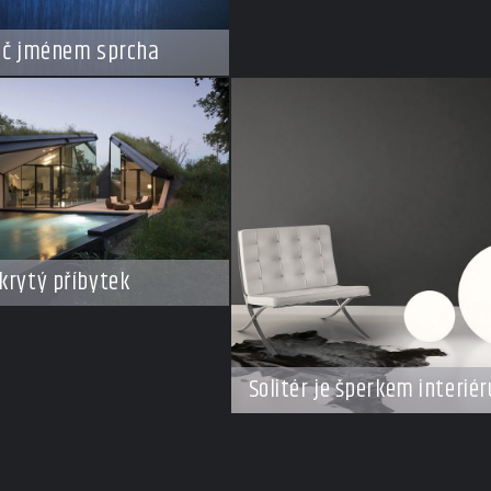
ič jménem sprcha
krytý příbytek
Solitér je šperkem interiér