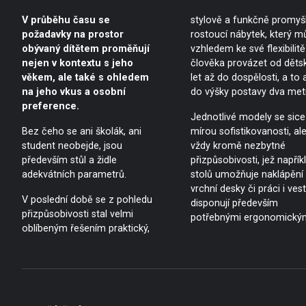
V průběhu času se
stylově a funkčně promyš
požadavky na prostor
rostoucí nábytek, který m
obývaný dítětem proměňují
vzhledem ke své flexibilitě
nejen v kontextu s jeho
člověka provázet od děts
věkem, ale také s ohledem
let až do dospělosti, a to 
na jeho vkus a osobní
do výšky postavy dva metr
preference.
Jednotlivé modely se sice l
Bez čeho se ani školák, ani
mírou sofistikovanosti, al
student neobejde, jsou
vždy kromě nezbytné
především stůl a židle
přizpůsobivosti, jež napřík
adekvátních parametrů.
stolů umožňuje naklápění
vrchní desky či práci i vest
V poslední době se z pohledu
disponují především
přizpůsobivosti stal velmi
potřebnými ergonomický
oblíbeným řešením praktický,