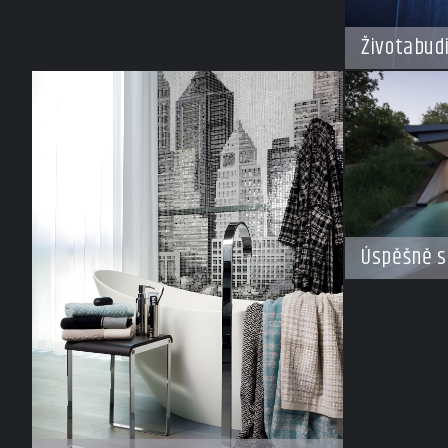
Životabud
Úspěšně s