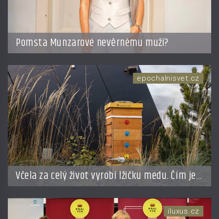
Pomsta Munzarové nevěrnému muži?
epochalnisvet.cz
Včela za celý život vyrobí lžičku medu. Čím je
pražský med ze střech tak ceněný?
iluxus.cz