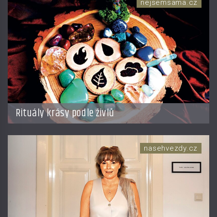
nejsemsama.cz
Rituály krásy podle živlů
nasehvezdy.cz