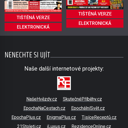
TIŠTĚNÁ VERZE
TIŠTĚNÁ VERZE
ELEKTRONICKÁ
ELEKTRONICKÁ
NENECHTE SI UJÍT
Naše další internetové projekty:
NašeHvězdy.cz
SkutečnéPříběhy.cz
EpochaNaCestach.cz
EpochálníSvět.cz
EpochaPlus.cz
EnigmaPlus.cz
TisíceReceptů.cz
21Stoleti.cz
iLuxus.cz
RezidenceOnline.cz