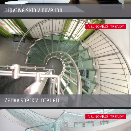
Třpytivé sklo v nové roli
NEJNOVĚJŠÍ TRENDY
Zářivý šperk v interiéru
NEJNOVĚJŠÍ TRENDY