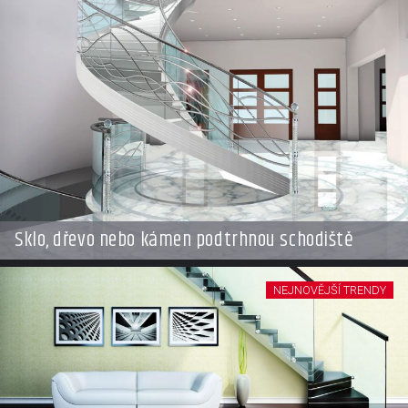
Sklo, dřevo nebo kámen podtrhnou schodiště
NEJNOVĚJŠÍ TRENDY