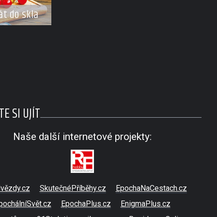
át do skla
E SI UJÍT
Naše další internetové projekty:
vězdy.cz
SkutečnéPříběhy.cz
EpochaNaCestach.cz
pochálníSvět.cz
EpochaPlus.cz
EnigmaPlus.cz