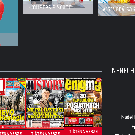
Emirates a South
Vrstvený sal
African Airways
rozšiřují partnerství.
Cestujícím nově
zpřístupní dalších
devět destinací v jižní
ým
a střední Africe
NENECHT
NašeH
E
TIŠTĚNÁ VERZE
TĚNÁ VERZE
TIŠTĚNÁ VERZE