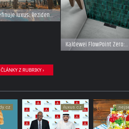
finuje luxus. Rezidence
y dnes připomínají
resorty budoucnosti
Kaldewei FlowPoint Zero:
Elegance a funkčnost na n
úrovni
 ČLÁNKY Z RUBRIKY ›
dy.cz
iluxus.cz
nej