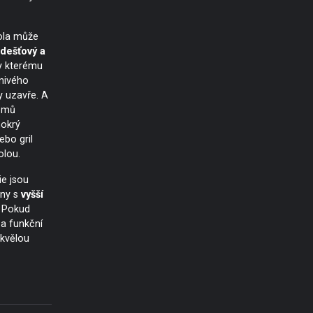
ola může
 dešťový a
ky kterému
znivého
 uzavře. A
omů
mokrý
ebo gril
olou.
e jsou
eny s
vyšší
. Pokud
 a funkční
skvělou