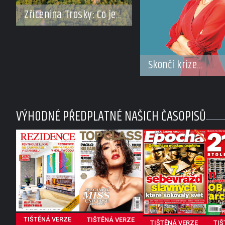
Zřícenina Trosky: Co je
pravdy na zvěstech o
tajné chodbě?
Skončí krize
Trmalových drsn
rozvodem?
VÝHODNÉ PŘEDPLATNÉ NAŠICH ČASOPISŮ
TIŠTĚNÁ VERZE
TIŠTĚNÁ VERZE
TIŠTĚNÁ VERZE
TIŠ