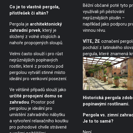
Běžní občané poté tyto p
Co je to vlastně pergola,
využívali při pěstování
přístřešek či altán?
nejrůznějších plodin –
Pergola je
architektonický
například jako podporu pr
zahradní prvek
, který je
vinnou révu.
složený z volně stojících a
VÍTE, ŽE
označení pergol
nahoře propojených sloupů.
pochází z latinského slov
Velmi často slouží i pro růst
pergula, které znamená kr
nejrůznějších popínavých
rostlin, které z prostoru pod
pergolou vytváří stinné místo
ideální pro venkovní posezení.
Ve většině případů slouží jako
určité propojení domu se
Historická pergola zdo
zahradou
. Prostor pod
popínavými rostlinami.
pergolou je ideální pro
umístění zahradního nábytku
Pergola vs. zimní zahra
a vytvoření relaxačního koutku
Je to to samé?
pro pohodové chvíle strávené
Není.