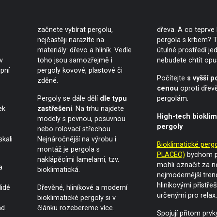
o
začnete vybírat pergolu,
dřeva. A co teprve 
nejčastěji narazíte na
pergola s krbem? 
materiály: dřevo a hliník. Vedle
útulné prostředí j
v
toho jsou samozřejmě i
nebudete chtít opus
upní
pergoly kovové, plastové či
Počítejte
s vyšší p
zděné.
cenou
oproti dře
Pergoly se dále dělí
dle typu
pergolám.
ek
zastřešení
. Na trhu najdete
High-tech bioklim
modely s pevnou, posuvnou
pergoly
nebo rolovací střechou.
skali
Nejnáročnější na výrobu i
Bioklimatické pergo
montáž je pergola s
PLACEO)
bychom 
naklápěcími lamelami, tzv.
mohli označit za ne
a
bioklimatická.
nejmodernější tren
hliníkovými přístře
lidé
Dřevěné, hliníkové a moderní
určenými pro relax.
bioklimatické pergoly si v
d.
článku rozebereme více.
Spojují přitom prvk