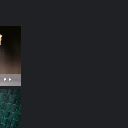
ujete
e dělat