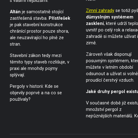
s vašimi nejbližšími.
Zimní zahrady
se totiž pyš
Altán
je samostatně stojící
důmyslným systémem
zastřešená stavba.
Přístřešek
zasklení
, které udrží tepl
je pak stavební konstrukce
uvnitř po celý rok a relaxa
chránící prostor pouze shora,
zahradě si můžete užívat i
ale neuzavírající ho plně ze
zimě.
stran.
Zároveň však disponují
Stavební zákon tedy mezi
posuvným systémem, kte
těmito typy staveb rozlišuje, v
můžete v letním období
praxi ale mnohdy pojmy
odsunout a užívat si volně
splývají.
proudící čerstvý vzduch.
Pergoly v historii: Kde se
Jaké druhy pergol existu
objevily poprvé a na co se
používaly?
V současné době již exist
množství pergol z
nejrůznějších materiálů. K