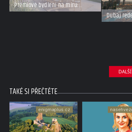
Prémiové bydlení na míru:
Investoři se vracejí do Česka,
Dubaj rede
roste zájem o top adresy i byty a
za miliard
domy za stovky milionů
soukromé 
DALŠÍ
TAKÉ SI PŘEČTĚTE
enigmaplus.cz
nasehvez