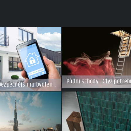
Půdní schody: Když potřeb
 bezpečnějšímu bydlení
ušetřit místo, ale nechcet
volené
kompromisy