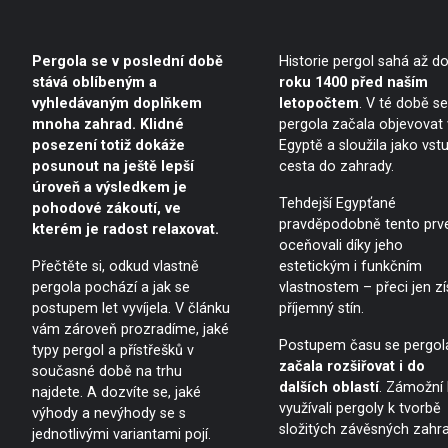
Pergola se v poslední době
Historie pergol sahá až d
stává oblíbeným a
roku 1400 před naším
vyhledávaným doplňkem
letopočtem
. V té době se
mnoha zahrad. Klidné
pergola začala objevovat 
posezení totiž dokáže
Egyptě a sloužila jako vst
posunout na ještě lepší
cesta do zahrady.
úroveň a výsledkem je
Tehdejší Egypťané
pohodové zákoutí, ve
pravděpodobně tento prv
kterém je radost relaxovat.
oceňovali díky jeho
Přečtěte si, odkud vlastně
estetickým i funkčním
pergola pochází a jak se
vlastnostem – přeci jen zí
postupem let vyvíjela. V článku
příjemný stín.
vám zároveň prozradíme, jaké
Postupem času se pergol
typy pergol a přístřešků v
začala rozšiřovat i do
současné době na trhu
dalších oblastí
. Zámožní 
najdete. A dozvíte se, jaké
využívali pergoly k tvorbě
výhody a nevýhody se s
složitých závěsných zahra
jednotlivými variantami pojí.