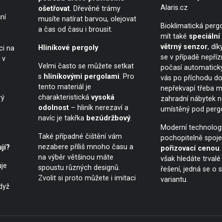
Alaris.cz
ošetřovat
. Dřevěné trámy
ní
musíte natírat barvou, olejovat
Bioklimatická perg
a čas od času i brousit.
mít také
speciální
o
větrný senzor
, dí
Hliníkové pergoly
ci na
se v případě nepří
 v
Velmi často se můžete setkat
počasí automaticky
s
hliníkovými pergolami
. Pro
vás po příchodu d
tento materiál je
nepřekvapí třeba 
charakteristická
vysoká
rý
zahradní nábytek n
odolnost
– hliník nerezaví a
umístěný pod perg
navíc je takřka
bezúdržbový
.
Moderní technologi
Také případné čištění vám
pochopitelně spoj
nezabere příliš mnoho času a
jí?
pořizovací cenou
na výběr většinou máte
však hledáte trvalé
uje
spoustu různých designů.
řešení, jedná se o 
Zvolit si proto můžete i imitaci
variantu.
dyž