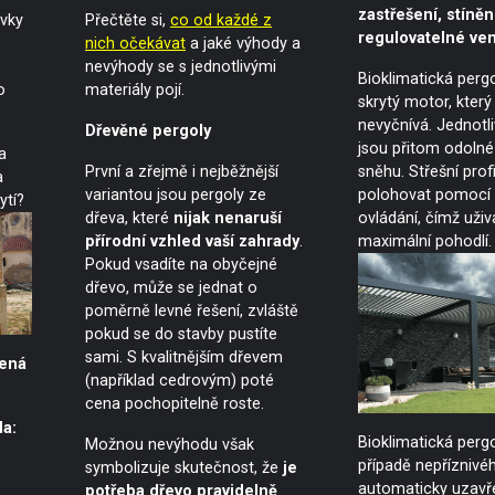
zastřešení, stíněn
rvky
Přečtěte si,
co od každé z
regulovatelné ven
nich očekávat
a jaké výhody a
nevýhody se s jednotlivými
Bioklimatická perg
o
materiály pojí.
skrytý motor, který 
nevyčnívá. Jednotl
Dřevěné pergoly
jsou přitom odolné 
a
První a zřejmě i nejběžnější
sněhu. Střešní profi
a
variantou jsou pergoly ze
polohovat pomocí
ytí?
dřeva, které
nijak nenaruší
ovládání, čímž uživ
přírodní vzhled vaší zahrady
.
maximální pohodlí.
Pokud vsadíte na obyčejné
dřevo, může se jednat o
poměrně levné řešení, zvláště
pokud se do stavby pustíte
sami. S kvalitnějším dřevem
bená
(například cedrovým) poté
cena pochopitelně roste.
da:
Bioklimatická pergo
Možnou nevýhodu však
případě nepříznivé
symbolizuje skutečnost, že
je
automaticky uzavře
potřeba dřevo pravidelně