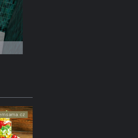
ejvyšší
semsama.cz