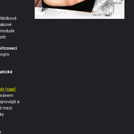
hliníková
Takové
ednoduše
tit
ořizovací
věným
atické
ly (např.
právem
jnovější a
d mezi
šky
y