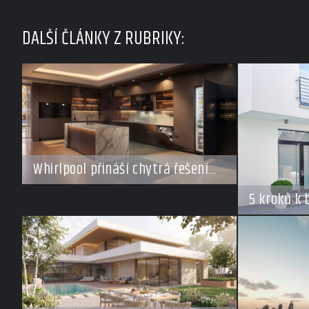
DALŠÍ ČLÁNKY Z RUBRIKY:
Whirlpool přináší chytrá řešení
pro každý styl vaření
5 kroků k
v době do