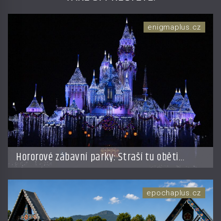
enigmaplus.cz
Hororové zábavní parky: Straší tu oběti
nehod?
epochaplus.cz