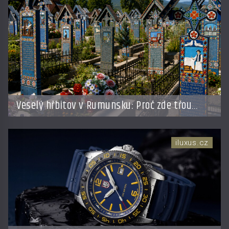
Veselý hřbitov v Rumunsku: Proč zde třou
pohřební plačky bídu s nouzí?
iluxus.cz