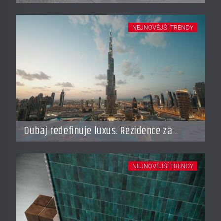
vracejí do Česka, roste zájem o top
adresy i byty a domy za stovky milionů
NEJNOVĚJŠÍ TRENDY
Dubaj redefinuje luxus. Rezidence za
miliardy dnes připomínají soukromé
resorty budoucnosti
NEJNOVĚJŠÍ TRENDY