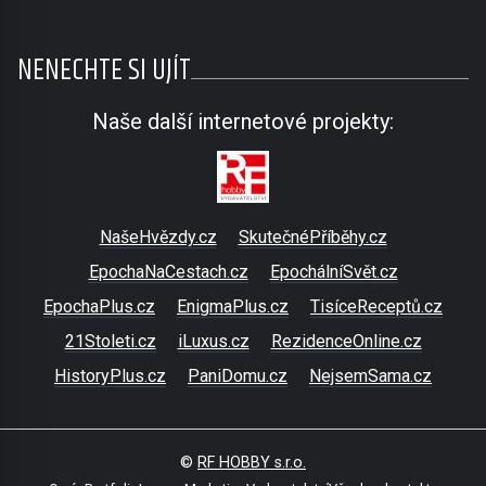
NENECHTE SI UJÍT
Naše další internetové projekty:
NašeHvězdy.cz
SkutečnéPříběhy.cz
EpochaNaCestach.cz
EpochálníSvět.cz
EpochaPlus.cz
EnigmaPlus.cz
TisíceReceptů.cz
21Stoleti.cz
iLuxus.cz
RezidenceOnline.cz
HistoryPlus.cz
PaniDomu.cz
NejsemSama.cz
©
RF HOBBY s.r.o.