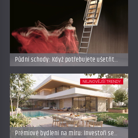
Půdní schody: Když potřebujete ušetřit
místo, ale nechcete dělat kompromisy
NEJNOVĚJŠÍ TRENDY
Prémiové bydlení na míru: Investoři se