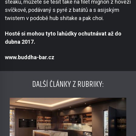
steaku, můžete se těšit také na filet mignon z hovězí
svíčkové, podávaný s pyré z batátů a s asijským
twistem v podobě hub shitake a pak choi.
Hosté
si
mohou
tyto lahůdky ochutnávat
až do
dubna 2017.
www.buddha-bar.cz
DALŠÍ ČLÁNKY Z RUBRIKY: