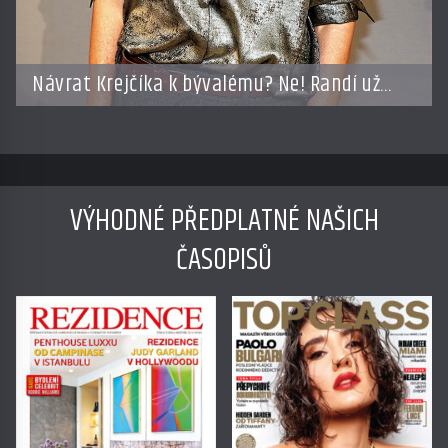
Návrat Krejčíka k bývalému? Ne! Randí už
s jiným!
VÝHODNÉ PŘEDPLATNÉ NAŠICH
ČASOPISŮ