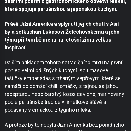
sashimi pokrm z gastronomického odvětví Nikkei,
které spojuje peruánskou a japonskou kuchyni.
Právě Jižní Amerika a splynutí jejích chutí s Asií
byla šéfkuchaři Lukášovi Želechovskému a jeho
týmu při tvorbě menu na letošní zimu velkou
inspirací.
Dalším příkladem tohoto netradičního mixu na první
pohled velmi odlišných kuchyní jsou masové
taštičky empanadas s trhaným vepřovým, které se
namáčí do domácí chilli omáčky s tajnou asijskou
recepturou nebo čerstvý losos ceviche, marinovaný
podle peruánské tradice v limetkové šťávě a
podávaný s omáčkou z tygřího mléka.
A protože by to nebyla Jižní Amerika bez pořádného