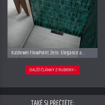
Kaldewei FlowPoint Zero: Elegance a
funkčnost na nejvyšší úrovni
DALŠÍ ČLÁNKY Z RUBRIKY ›
TAKÉ SI PŘEČTĚTE
: