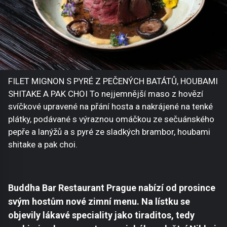
FILET MIGNON S PYRÉ Z PEČENÝCH BATÁTŮ, HOUBAMI
SHITAKE A PAK CHOI To nejjemnější maso z hovězí
svíčkové upravené na přání hosta a nakrájené na tenké
plátky, podávané s výraznou omáčkou ze sečuánského
pepře a lanýžů a s pyré ze sladkých brambor, houbami
shitake a pak choi.
Buddha Bar Restaurant Prague nabízí od prosince
svým hostům nové zimní menu. Na lístku se
objevily lákavé speciality jako tiraditos, tedy