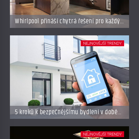
Whirlpool přináší chytrá řešení pro každý
styl vaření
NEJNOVĚJŠÍ TRENDY
5 kroků k bezpečnějšímu bydlení v době
dovolené
NEJNOVĚJŠÍ TRENDY