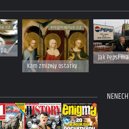
ma.cz
enigmaplus.cz
rpone
Jak Pepsi m
vyhrála stu
Kam zmizely ostatky
válku. Za li
světců? Relikvie, které
dostala pono
putují Evropou a
křižník
dodnes budí úžas
NENECHT