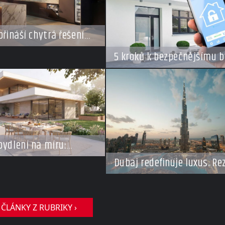
přináší chytrá řešení
styl vaření
5 kroků k bezpečnějšímu b
v době dovolené
bydlení na míru:
se vracejí do Česka,
Dubaj redefinuje luxus. Re
m o top adresy i byty a
za miliardy dnes připomín
tovky milionů
soukromé resorty budoucn
 ČLÁNKY Z RUBRIKY ›