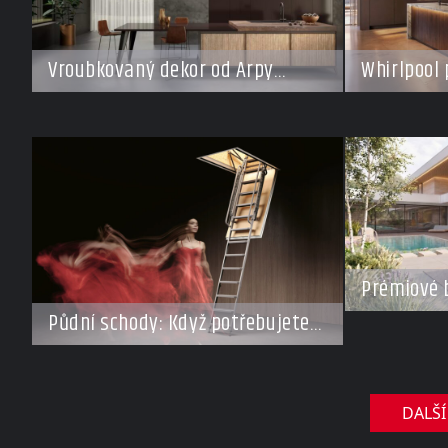
Vroubkovaný dekor od Arpy
Whirlpool 
ovládá nové interiéry
pro každý 
Prémiové 
Investoři 
Půdní schody: Když potřebujete
roste záje
ušetřit místo, ale nechcete dělat
domy za s
kompromisy
DALŠÍ