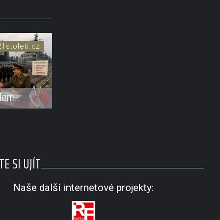
21stoleti.cz
álem
denou
monádu
rky i
E SI UJÍT
Naše další internetové projekty: