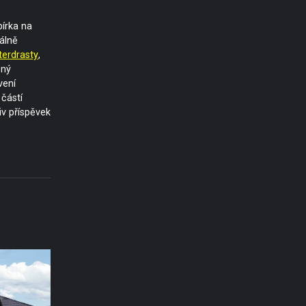
bírka na
álně
terdrasty
,
ený
vení
 částí
iv příspěvek