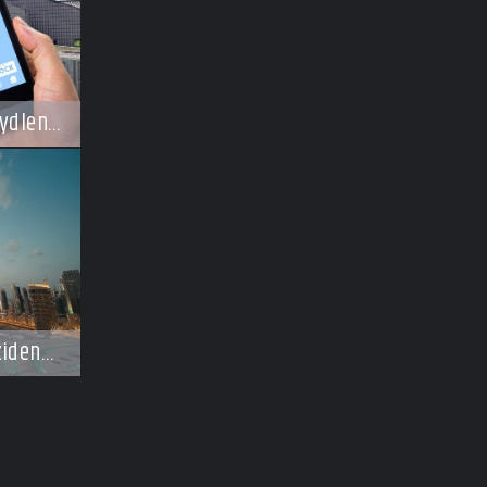
ydlení
zidence
ají
osti