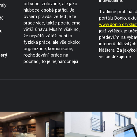
individuálně.
od sebe izolované, ale jako
raly
hluboce k sobě patřící. Je
Tradičně probíhá s
ovšem pravda, že teď je té
dů,
portálu Donio, aktu
práce více, takže pociťujeme
www.donio.cz
/klas
větší únavu. Musím však říci,
bu
jejíž výtěžek je urč
že největší zátěží není ta
především na vyba
fyzická práce, ale vše okolo:
interiérů důležitých
organizace, komunikace,
kláštera. Za jakýkol
terý
rozhodování, práce na
velice děkujeme.
počítači, to je nejnáročnější.