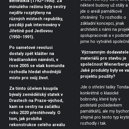
Benedikta (1792–1950). Za
některé budovy už stály a
minulého režimu byly sestry
jde o areál památkově
nejdřív rozptýleny na
chráněný. To rozhodlo o
různých místech republiky,
základní koncepci, jinak
později pak internovány v
architekti s námi na proje
Jiřetíně pod Jedlovou
spolupracovali a v podsta
(1950–1991).
jsme ho vytvářeli společně
Po sametové revoluci
Významným dodavatel
dostaly zpět klášter na
materiálů pro stavbu je
Hradčanském náměstí, v
společnost Wienerberge
roce 2005 se však komunita
Jaké produkty byly ve v
rozhodla hledat vhodnější
projektu použity?
místo pro svůj život.
Jde o střešní tašky Tonda
Za tímto účelem koupila
konkrétně o klasické
bývalý zemědělský statek v
bobrovky, které byly v
Drastech na Praze-východ,
podstatě požadavkem
kam se sestry na začátku
památkářů, ale my bycho
roku 2020 přestěhovaly. O
zřejmě pro tento typ kryti
tom, jak probíhá
rozhodly i tak.
rekonstrukce celého areálu