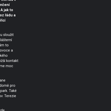
nčení
 A jak to
voz řádu a
řící
 sloužit
lášterní
ám to
 ovoce a
ckého
ižší kontakt
jsme moc
tane
 domě pro
opark. Také
sv. Terezie
kde