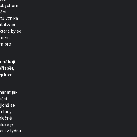
, abychom
nční
tu vzniká
italizaci
 která by se
Domem
ým pro
pomáhaji…
řispět,
jdříve
áhat jak
nční
jichž se
ou tady
olečně
luvě je
i i v týdnu