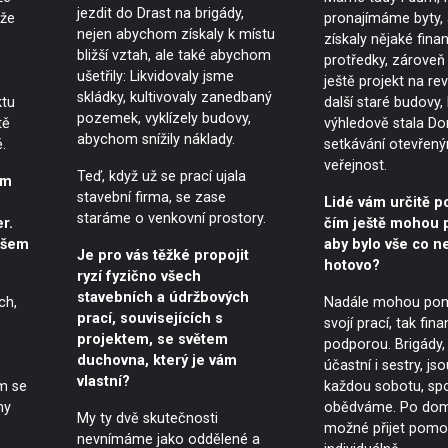
jezdit do Drast na brigády,
 že
pronajímáme byty
nejen abychom získaly k místu
získaly nějaké fina
bližší vztah, ale také abychom
protředky, zároveň 
ušetřily: Likvidovaly jsme
ještě projekt na rev
skládky, kultivovaly zanedbaný
ktu
další staré budovy,
pozemek, vyklízely budovy,
tě
výhledově stala 
abychom snížily náklady.
.
setkávání otevřen
veřejnost.
Teď, když už se prací ujala
em
stavební firma, se zase
Lidé vám určitě 
staráme o venkovní prostory.
r.
čím ještě mohou p
ašem
aby bylo vše co ne
Je pro vás těžké propojit
hotovo?
ryzí fyzično všech
stavebních a údržbových
ch,
Nadále mohou pom
prací, souvisejících s
svojí prací, tak fina
projektem, se světem
podporou. Brigády, 
duchovna, který je vám
účastní i sestry, js
vlastní?
m se
každou sobotu, sp
ny
obědváme. Po dom
My ty dvě skutečnosti
možné přijet pomoc
nevnímáme jako oddělené a