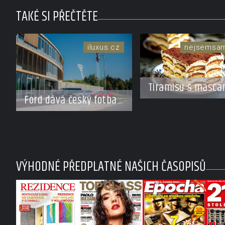
TAKÉ SI PŘEČTĚTE
iluxus.cz
nejsemsa
Tiramisu s masca
Ford dává český fotbal
a kávou
do pohybu. Stává se
novým partnerem FAČR
VÝHODNÉ PŘEDPLATNÉ NAŠICH ČASOPISŮ