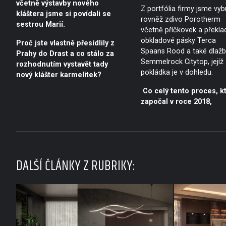
včetně výstavby nového
Z portfólia firmy jsme vyb
kláštera jsme si povídali se
rovněž zdivo Porotherm
sestrou Marií.
včetně příčkovek a překla
obkladové pásky Terca
Proč jste vlastně přesídlily z
Spaans Rood a také dlaž
Prahy do Drast a co stálo za
Semmelrock Citytop, jejíž
rozhodnutím vystavět tady
pokládka je v dohledu.
nový klášter karmelitek?
Co celý tento proces, k
započal v roce 2018,
DALŠÍ ČLÁNKY Z RUBRIKY: