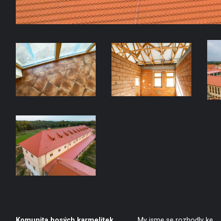
Komunita bosých karmelitek
My jsme se rozhodly ke