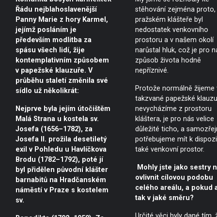
Řádu nejblahoslavenější
stěhování zejména proto, 
Panny Marie z hory Karmel,
pražském klášteře byl
jejímž posláním je
nedostatek venkovního
především modlitba za
prostoru a v našem okolí
spásu všech lidí, žije
narůstal hluk, což je pro n
kontemplativním způsobem
způsob života hodně
v papežské klauzuře. V
nepříznivé.
průběhu staletí změnila své
Protože normálně žijeme 
sídlo už několikrát:
takzvané papežské klauzu
Nejprve byla jejím útočištěm
nevycházíme z prostoru
Malá Strana u kostela sv.
kláštera, je pro nás velice
Josefa (1656–1782), za
důležité ticho, a samozře
Josefa II. prožila desetiletý
potřebujeme mít k dispozi
exil v Pohledu u Havlíčkova
také venkovní prostor.
Brodu (1782–1792), poté jí
Mohly jste jako sestry n
byl přidělen původní klášter
ovlivnit cílovou podobu
barnabitů na Hradčanském
celého areálu, a pokud 
náměstí v Praze s kostelem
tak v jaké směru?
sv.
Určité věci byly dané tím, 