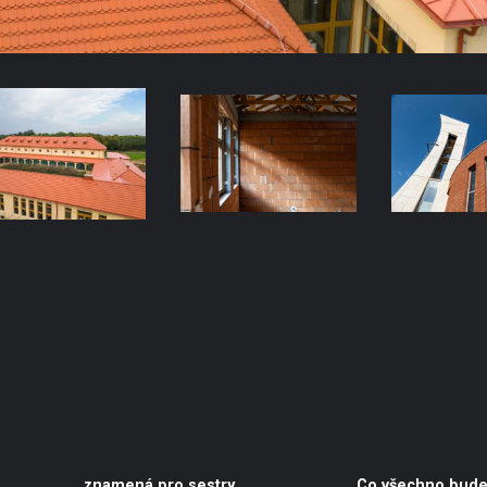
znamená pro sestry
Co všechno bude 