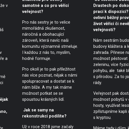
že v
samotné a co pro věřící
Drastech po doko
veřejnost?
prací k dispozici?
ovlivní běžný pro
Pro nás sestry je to velice
život věřící či nevě
mimořádná zkušenost,
áš
veřejnosti?
náročná a obohacující
zároveň, která navíc naši
Nám sestrám budou
komunitu významně stmeluje.
budovy kláštera a k
v
I každou z nás to, myslím,
zahrada. Přinese n
ře a
hodně formuje.
možnost pěstovat
zeleninu, více fyzi
Pro okolí je to pak příležitost
pohybu, ale také bl
nás více poznat, nějak s námi
jmě
s přírodou. Za to 
spolupracovat a dostat se k
ci
rády.
nám blíže. A my tak máme
možnost potkat se se
Veřejnost pak dos
ějak
spoustou krásných lidí.
možnost pobytů v
hosty, využívat les
Jak se samy na
ano,
zpřístupníme kapli 
rekonstrukci podílíte?
s kryptou.
Už v roce 2018 jsme začaly
že
Máme tady i dům, 