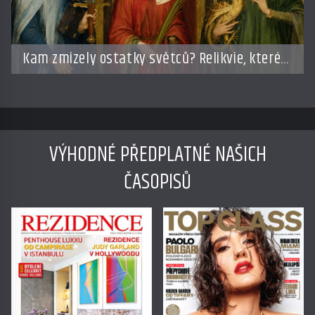
Kam zmizely ostatky světců? Relikvie, které
putují Evropou a dodnes budí úžas
VÝHODNÉ PŘEDPLATNÉ NAŠICH
ČASOPISŮ