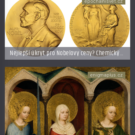
epochalnisvet.cz
Nejlepší úkryt pro Nobelovy ceny? Chemický
roztok!
enigmaplus.cz