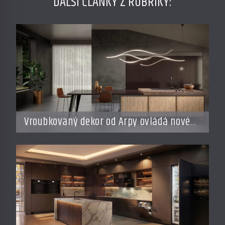
DALŠÍ ČLÁNKY Z RUBRIKY:
Vroubkovaný dekor od Arpy ovládá nové
interiéry