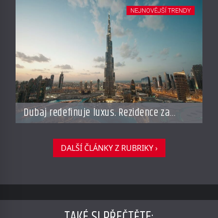
adresy i byty a domy za stovky milionů
NEJNOVĚJŠÍ TRENDY
Dubaj redefinuje luxus. Rezidence za
miliardy dnes připomínají soukromé
resorty budoucnosti
DALŠÍ ČLÁNKY Z RUBRIKY ›
TAKÉ SI PŘEČTĚTE
: