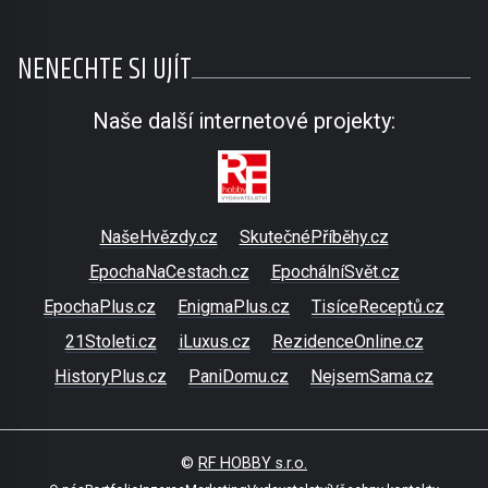
NENECHTE SI UJÍT
Naše další internetové projekty:
NašeHvězdy.cz
SkutečnéPříběhy.cz
EpochaNaCestach.cz
EpochálníSvět.cz
EpochaPlus.cz
EnigmaPlus.cz
TisíceReceptů.cz
21Stoleti.cz
iLuxus.cz
RezidenceOnline.cz
HistoryPlus.cz
PaniDomu.cz
NejsemSama.cz
©
RF HOBBY s.r.o.