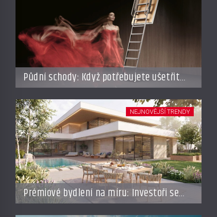
Půdní schody: Když potřebujete ušetřit
místo, ale nechcete dělat kompromisy
NEJNOVĚJŠÍ TRENDY
Prémiové bydlení na míru: Investoři se
vracejí do Česka, roste zájem o top