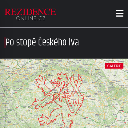
Po stopě Českého lva
GALERIE